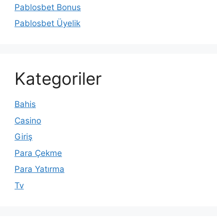
Pablosbet Bonus
Pablosbet Üyelik
Kategoriler
Bahis
Casino
Giriş
Para Çekme
Para Yatırma
Tv