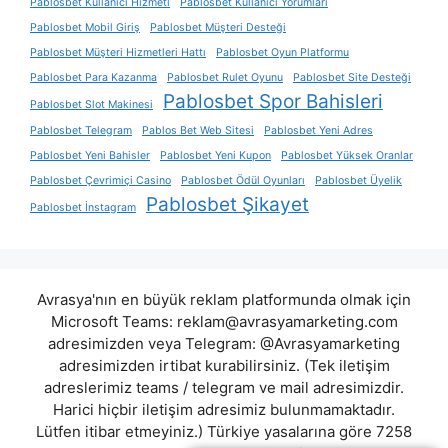
Pablosbet Kullanıcı Hizmeti
Pablosbet Kullanıcı Yorumları
Pablosbet Mobil Giriş
Pablosbet Müşteri Desteği
Pablosbet Müşteri Hizmetleri Hattı
Pablosbet Oyun Platformu
Pablosbet Para Kazanma
Pablosbet Rulet Oyunu
Pablosbet Site Desteği
Pablosbet Spor Bahisleri
Pablosbet Slot Makinesi
Pablosbet Telegram
Pablos Bet Web Sitesi
Pablosbet Yeni Adres
Pablosbet Yeni Bahisler
Pablosbet Yeni Kupon
Pablosbet Yüksek Oranlar
Pablosbet Çevrimiçi Casino
Pablosbet Ödül Oyunları
Pablosbet Üyelik
Pablosbet Şikayet
Pablosbet İnstagram
Avrasya'nın en büyük reklam platformunda olmak için
Microsoft Teams:
reklam@avrasyamarketing.com
adresimizden veya Telegram: @Avrasyamarketing
adresimizden irtibat kurabilirsiniz. (Tek iletişim
adreslerimiz teams / telegram ve mail adresimizdir.
Harici hiçbir iletişim adresimiz bulunmamaktadır.
Lütfen itibar etmeyiniz.) Türkiye yasalarına göre 7258