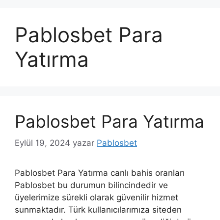
Pablosbet Para
Yatırma
Pablosbet Para Yatırma
Eylül 19, 2024
yazar
Pablosbet
Pablosbet Para Yatırma canlı bahis oranları
Pablosbet bu durumun bilincindedir ve
üyelerimize sürekli olarak güvenilir hizmet
sunmaktadır. Türk kullanıcılarımıza siteden