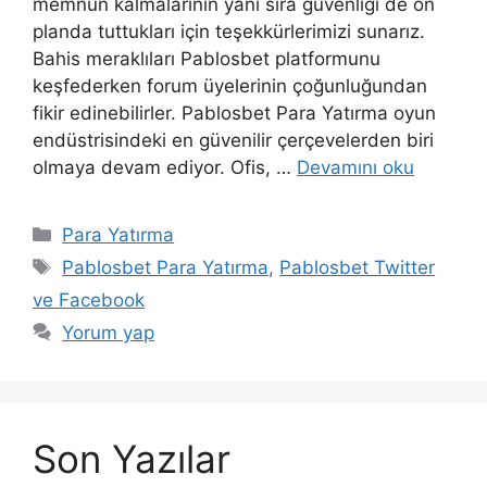
memnun kalmalarının yanı sıra güvenliği de ön
planda tuttukları için teşekkürlerimizi sunarız.
Bahis meraklıları Pablosbet platformunu
keşfederken forum üyelerinin çoğunluğundan
fikir edinebilirler. Pablosbet Para Yatırma oyun
endüstrisindeki en güvenilir çerçevelerden biri
olmaya devam ediyor. Ofis, …
Devamını oku
Kategoriler
Para Yatırma
Etiketler
Pablosbet Para Yatırma
,
Pablosbet Twitter
ve Facebook
Yorum yap
Son Yazılar