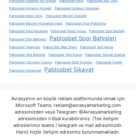
Pablosbet Kategori ve Oyunlar
Pablosbet Kayıt
Pablosbet Kaç Oldu
Pablosbet Kullanıcı Hizmeti
Pablosbet Kullanıcı Yorumları
Pablosbet Mobil Giriş
Pablosbet Müşteri Desteği
Pablosbet Müşteri Hizmetleri Hattı
Pablosbet Oyun Platformu
Pablosbet Para Kazanma
Pablosbet Rulet Oyunu
Pablosbet Site Desteği
Pablosbet Spor Bahisleri
Pablosbet Slot Makinesi
Pablosbet Telegram
Pablos Bet Web Sitesi
Pablosbet Yeni Adres
Pablosbet Yeni Bahisler
Pablosbet Yeni Kupon
Pablosbet Yüksek Oranlar
Pablosbet Çevrimiçi Casino
Pablosbet Ödül Oyunları
Pablosbet Üyelik
Pablosbet Şikayet
Pablosbet İnstagram
Avrasya'nın en büyük reklam platformunda olmak için
Microsoft Teams:
reklam@avrasyamarketing.com
adresimizden veya Telegram: @Avrasyamarketing
adresimizden irtibat kurabilirsiniz. (Tek iletişim
adreslerimiz teams / telegram ve mail adresimizdir.
Harici hiçbir iletişim adresimiz bulunmamaktadır.