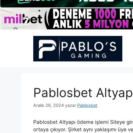
İçeriğe
atla
Pablosbet Altyap
Aralık 26, 2024
yazar
Pablosbet
Pablosbet Altyapı ödeme işlemi Siteye gi
ortaya çıkıyor. Şirket aynı yaklaşımı üye v