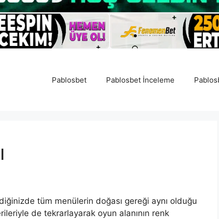
Pablosbet
Pablosbet İnceleme
Pablosb
ı
rdiğinizde tüm menülerin doğası gereği aynı olduğu
erileriyle de tekrarlayarak oyun alanının renk