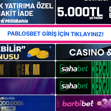
PABLOSBET GİRİŞ İÇİN TIKLAYINIZ!