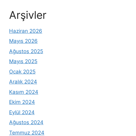
Arşivler
Haziran 2026
Mayıs 2026
Ağustos 2025
Mayıs 2025
Ocak 2025
Aralık 2024
Kasım 2024
Ekim 2024
Eylül 2024
Ağustos 2024
Temmuz 2024