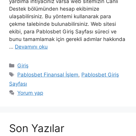
yardıma ihtiyacınız varsa web sitemizin Canlı
Destek bölümünden hesap ekibimize
ulaşabilirsiniz. Bu yöntemi kullanarak para
çekme talebinde bulunabilirsiniz. Web sitesi
ekibi, para Pablosbet Giriş Sayfası süreci ve
bunu tamamlamak için gerekli adımlar hakkında
…
Devamını oku
Kategoriler
Giriş
Etiketler
Pablosbet Finansal İşlem
,
Pablosbet Giriş
Sayfası
Yorum yap
Son Yazılar