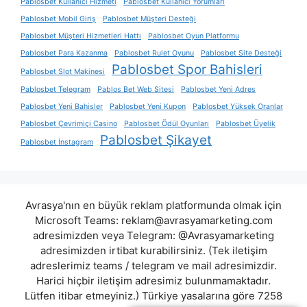
Pablosbet Kullanıcı Hizmeti
Pablosbet Kullanıcı Yorumları
Pablosbet Mobil Giriş
Pablosbet Müşteri Desteği
Pablosbet Müşteri Hizmetleri Hattı
Pablosbet Oyun Platformu
Pablosbet Para Kazanma
Pablosbet Rulet Oyunu
Pablosbet Site Desteği
Pablosbet Spor Bahisleri
Pablosbet Slot Makinesi
Pablosbet Telegram
Pablos Bet Web Sitesi
Pablosbet Yeni Adres
Pablosbet Yeni Bahisler
Pablosbet Yeni Kupon
Pablosbet Yüksek Oranlar
Pablosbet Çevrimiçi Casino
Pablosbet Ödül Oyunları
Pablosbet Üyelik
Pablosbet Şikayet
Pablosbet İnstagram
Avrasya'nın en büyük reklam platformunda olmak için
Microsoft Teams:
reklam@avrasyamarketing.com
adresimizden veya Telegram: @Avrasyamarketing
adresimizden irtibat kurabilirsiniz. (Tek iletişim
adreslerimiz teams / telegram ve mail adresimizdir.
Harici hiçbir iletişim adresimiz bulunmamaktadır.
Lütfen itibar etmeyiniz.) Türkiye yasalarına göre 7258