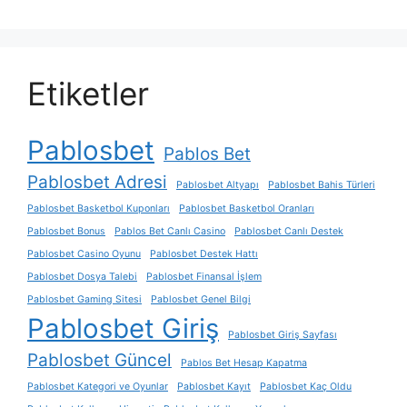
Etiketler
Pablosbet
Pablos Bet
Pablosbet Adresi
Pablosbet Altyapı
Pablosbet Bahis Türleri
Pablosbet Basketbol Kuponları
Pablosbet Basketbol Oranları
Pablosbet Bonus
Pablos Bet Canlı Casino
Pablosbet Canlı Destek
Pablosbet Casino Oyunu
Pablosbet Destek Hattı
Pablosbet Dosya Talebi
Pablosbet Finansal İşlem
Pablosbet Gaming Sitesi
Pablosbet Genel Bilgi
Pablosbet Giriş
Pablosbet Giriş Sayfası
Pablosbet Güncel
Pablos Bet Hesap Kapatma
Pablosbet Kategori ve Oyunlar
Pablosbet Kayıt
Pablosbet Kaç Oldu