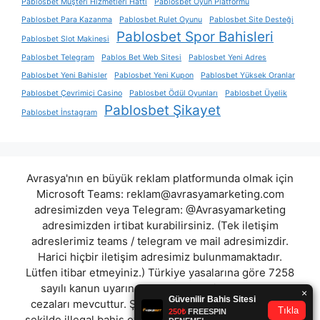
Pablosbet Müşteri Hizmetleri Hattı
Pablosbet Oyun Platformu
Pablosbet Para Kazanma
Pablosbet Rulet Oyunu
Pablosbet Site Desteği
Pablosbet Spor Bahisleri
Pablosbet Slot Makinesi
Pablosbet Telegram
Pablos Bet Web Sitesi
Pablosbet Yeni Adres
Pablosbet Yeni Bahisler
Pablosbet Yeni Kupon
Pablosbet Yüksek Oranlar
Pablosbet Çevrimiçi Casino
Pablosbet Ödül Oyunları
Pablosbet Üyelik
Pablosbet Şikayet
Pablosbet İnstagram
Avrasya'nın en büyük reklam platformunda olmak için
Microsoft Teams:
reklam@avrasyamarketing.com
adresimizden veya Telegram: @Avrasyamarketing
adresimizden irtibat kurabilirsiniz. (Tek iletişim
adreslerimiz teams / telegram ve mail adresimizdir.
Harici hiçbir iletişim adresimiz bulunmamaktadır.
Lütfen itibar etmeyiniz.) Türkiye yasalarına göre 7258
sayılı kanun uyarınca yasa dışı bahis oynamanın
cezaları mevcuttur. Şu an bulunduğunuz site hiç bir
şekilde illegal bahis oyunları oynatmıyor ve oynamaya