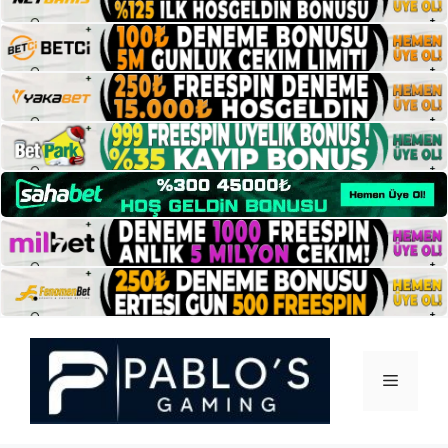
İçeriğe
atla
Menü