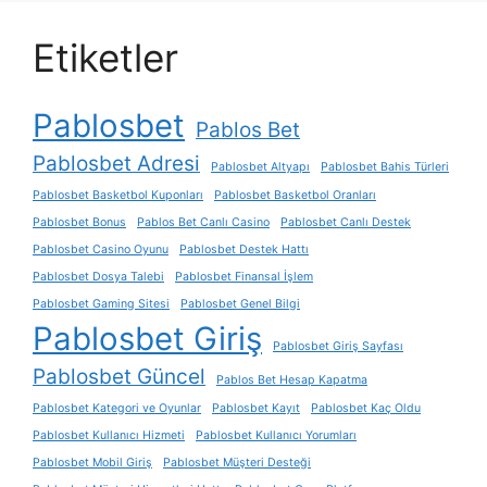
Etiketler
Pablosbet
Pablos Bet
Pablosbet Adresi
Pablosbet Altyapı
Pablosbet Bahis Türleri
Pablosbet Basketbol Kuponları
Pablosbet Basketbol Oranları
Pablosbet Bonus
Pablos Bet Canlı Casino
Pablosbet Canlı Destek
Pablosbet Casino Oyunu
Pablosbet Destek Hattı
Pablosbet Dosya Talebi
Pablosbet Finansal İşlem
Pablosbet Gaming Sitesi
Pablosbet Genel Bilgi
Pablosbet Giriş
Pablosbet Giriş Sayfası
Pablosbet Güncel
Pablos Bet Hesap Kapatma
Pablosbet Kategori ve Oyunlar
Pablosbet Kayıt
Pablosbet Kaç Oldu
Pablosbet Kullanıcı Hizmeti
Pablosbet Kullanıcı Yorumları
Pablosbet Mobil Giriş
Pablosbet Müşteri Desteği