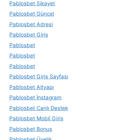
Pablosbet Şikayet
Pablosbet Güncel
Pablosbet Adresi
Pablosbet Giriş
Pablosbet
Pablosbet
Pablosbet
Pablosbet Giriş Sayfası
Pablosbet Altyapı
Pablosbet İnstagram
Pablosbet Canlı Destek
Pablosbet Mobil Giriş
Pablosbet Bonus
Pablosbet Üyelik