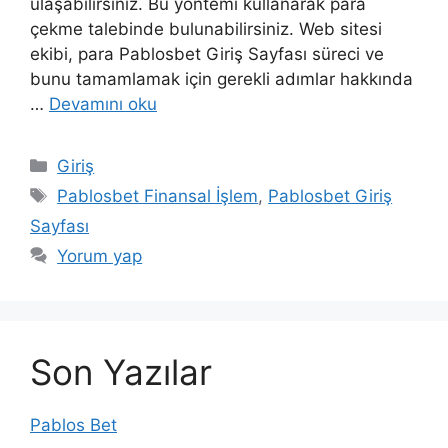
ulaşabilirsiniz. Bu yöntemi kullanarak para
çekme talebinde bulunabilirsiniz. Web sitesi
ekibi, para Pablosbet Giriş Sayfası süreci ve
bunu tamamlamak için gerekli adımlar hakkında
…
Devamını oku
Kategoriler
Giriş
Etiketler
Pablosbet Finansal İşlem
,
Pablosbet Giriş
Sayfası
Yorum yap
Son Yazılar
Pablos Bet