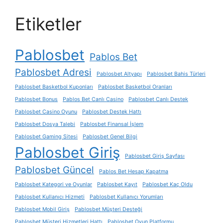
Etiketler
Pablosbet
Pablos Bet
Pablosbet Adresi
Pablosbet Altyapı
Pablosbet Bahis Türleri
Pablosbet Basketbol Kuponları
Pablosbet Basketbol Oranları
Pablosbet Bonus
Pablos Bet Canlı Casino
Pablosbet Canlı Destek
Pablosbet Casino Oyunu
Pablosbet Destek Hattı
Pablosbet Dosya Talebi
Pablosbet Finansal İşlem
Pablosbet Gaming Sitesi
Pablosbet Genel Bilgi
Pablosbet Giriş
Pablosbet Giriş Sayfası
Pablosbet Güncel
Pablos Bet Hesap Kapatma
Pablosbet Kategori ve Oyunlar
Pablosbet Kayıt
Pablosbet Kaç Oldu
Pablosbet Kullanıcı Hizmeti
Pablosbet Kullanıcı Yorumları
Pablosbet Mobil Giriş
Pablosbet Müşteri Desteği
Pablosbet Müşteri Hizmetleri Hattı
Pablosbet Oyun Platformu