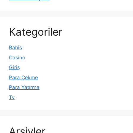
Kategoriler
Bahis
Casino
Giriş
Para Çekme
Para Yatırma
Tv
Arşivler