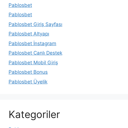
Pablosbet
Pablosbet
Pablosbet Giriş Sayfası
Pablosbet Altyapı
Pablosbet İnstagram
Pablosbet Canlı Destek
Pablosbet Mobil Giriş
Pablosbet Bonus
Pablosbet Üyelik
Kategoriler