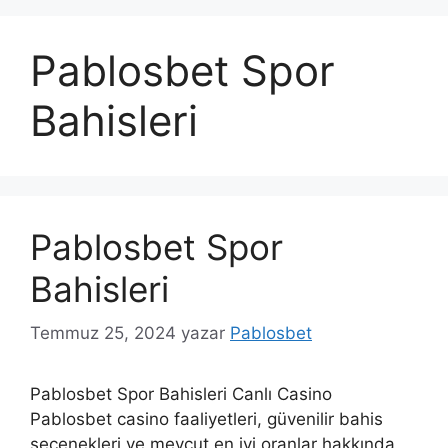
Pablosbet Spor
Bahisleri
Pablosbet Spor
Bahisleri
Temmuz 25, 2024
yazar
Pablosbet
Pablosbet Spor Bahisleri Canlı Casino
Pablosbet casino faaliyetleri, güvenilir bahis
seçenekleri ve mevcut en iyi oranlar hakkında