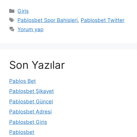
Kategoriler
Giriş
Etiketler
Pablosbet Spor Bahisleri
,
Pablosbet Twitter
Yorum yap
Son Yazılar
Pablos Bet
Pablosbet Şikayet
Pablosbet Güncel
Pablosbet Adresi
Pablosbet Giriş
Pablosbet