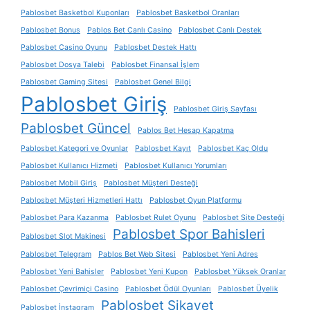
Pablosbet Basketbol Kuponları
Pablosbet Basketbol Oranları
Pablosbet Bonus
Pablos Bet Canlı Casino
Pablosbet Canlı Destek
Pablosbet Casino Oyunu
Pablosbet Destek Hattı
Pablosbet Dosya Talebi
Pablosbet Finansal İşlem
Pablosbet Gaming Sitesi
Pablosbet Genel Bilgi
Pablosbet Giriş
Pablosbet Giriş Sayfası
Pablosbet Güncel
Pablos Bet Hesap Kapatma
Pablosbet Kategori ve Oyunlar
Pablosbet Kayıt
Pablosbet Kaç Oldu
Pablosbet Kullanıcı Hizmeti
Pablosbet Kullanıcı Yorumları
Pablosbet Mobil Giriş
Pablosbet Müşteri Desteği
Pablosbet Müşteri Hizmetleri Hattı
Pablosbet Oyun Platformu
Pablosbet Para Kazanma
Pablosbet Rulet Oyunu
Pablosbet Site Desteği
Pablosbet Spor Bahisleri
Pablosbet Slot Makinesi
Pablosbet Telegram
Pablos Bet Web Sitesi
Pablosbet Yeni Adres
Pablosbet Yeni Bahisler
Pablosbet Yeni Kupon
Pablosbet Yüksek Oranlar
Pablosbet Çevrimiçi Casino
Pablosbet Ödül Oyunları
Pablosbet Üyelik
Pablosbet Şikayet
Pablosbet İnstagram