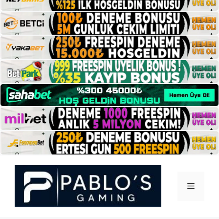
İçeriğe
atla
Menü