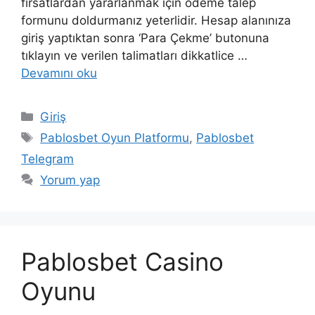
fırsatlardan yararlanmak için ödeme talep
formunu doldurmanız yeterlidir. Hesap alanınıza
giriş yaptıktan sonra ‘Para Çekme’ butonuna
tıklayın ve verilen talimatları dikkatlice …
Devamını oku
Kategoriler
Giriş
Etiketler
Pablosbet Oyun Platformu
,
Pablosbet
Telegram
Yorum yap
Pablosbet Casino
Oyunu