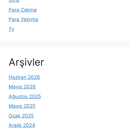
Giriş
Para Çekme
Para Yatırma
Tv
Arşivler
Haziran 2026
Mayıs 2026
Ağustos 2025
Mayıs 2025
Ocak 2025
Aralık 2024