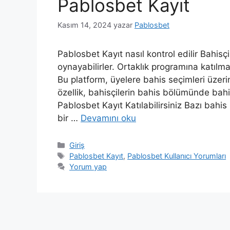
Pablosbet Kayıt
Kasım 14, 2024
yazar
Pablosbet
Pablosbet Kayıt nasıl kontrol edilir Bahis
oynayabilirler. Ortaklık programına katılm
Bu platform, üyelere bahis seçimleri üzeri
özellik, bahisçilerin bahis bölümünde bahis
Pablosbet Kayıt Katılabilirsiniz Bazı bahis 
bir …
Devamını oku
Kategoriler
Giriş
Etiketler
Pablosbet Kayıt
,
Pablosbet Kullanıcı Yorumları
Yorum yap