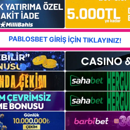
PABLOSBET GİRİŞ İÇİN TIKLAYINIZ!