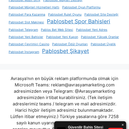
Pablosbet Mobil Giriş
Pablosbet Müşteri Desteği
Pablosbet Müşteri Hizmetleri Hattı
Pablosbet Oyun Platformu
Pablosbet Para Kazanma
Pablosbet Rulet Oyunu
Pablosbet Site Desteği
Pablosbet Spor Bahisleri
Pablosbet Slot Makinesi
Pablosbet Telegram
Pablos Bet Web Sitesi
Pablosbet Yeni Adres
Pablosbet Yeni Bahisler
Pablosbet Yeni Kupon
Pablosbet Yüksek Oranlar
Pablosbet Çevrimiçi Casino
Pablosbet Ödül Oyunları
Pablosbet Üyelik
Pablosbet Şikayet
Pablosbet İnstagram
Avrasya'nın en büyük reklam platformunda olmak için
Microsoft Teams:
reklam@avrasyamarketing.com
adresimizden veya Telegram: @Avrasyamarketing
adresimizden irtibat kurabilirsiniz. (Tek iletişim
adreslerimiz teams / telegram ve mail adresimizdir.
Harici hiçbir iletişim adresimiz bulunmamaktadır.
Lütfen itibar etmeyiniz.) Türkiye yasalarına göre 7258
sayılı kanun uyarınca yasa dışı bahis oynamanın