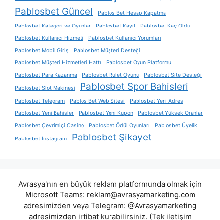
Pablosbet Güncel
Pablos Bet Hesap Kapatma
Pablosbet Kategori ve Oyunlar
Pablosbet Kayıt
Pablosbet Kaç Oldu
Pablosbet Kullanıcı Hizmeti
Pablosbet Kullanıcı Yorumları
Pablosbet Mobil Giriş
Pablosbet Müşteri Desteği
Pablosbet Müşteri Hizmetleri Hattı
Pablosbet Oyun Platformu
Pablosbet Para Kazanma
Pablosbet Rulet Oyunu
Pablosbet Site Desteği
Pablosbet Spor Bahisleri
Pablosbet Slot Makinesi
Pablosbet Telegram
Pablos Bet Web Sitesi
Pablosbet Yeni Adres
Pablosbet Yeni Bahisler
Pablosbet Yeni Kupon
Pablosbet Yüksek Oranlar
Pablosbet Çevrimiçi Casino
Pablosbet Ödül Oyunları
Pablosbet Üyelik
Pablosbet Şikayet
Pablosbet İnstagram
Avrasya'nın en büyük reklam platformunda olmak için
Microsoft Teams:
reklam@avrasyamarketing.com
adresimizden veya Telegram: @Avrasyamarketing
adresimizden irtibat kurabilirsiniz. (Tek iletişim