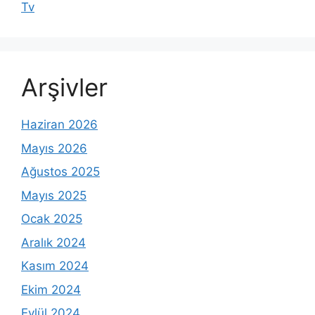
Tv
Arşivler
Haziran 2026
Mayıs 2026
Ağustos 2025
Mayıs 2025
Ocak 2025
Aralık 2024
Kasım 2024
Ekim 2024
Eylül 2024