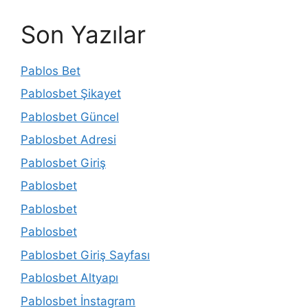
Son Yazılar
Pablos Bet
Pablosbet Şikayet
Pablosbet Güncel
Pablosbet Adresi
Pablosbet Giriş
Pablosbet
Pablosbet
Pablosbet
Pablosbet Giriş Sayfası
Pablosbet Altyapı
Pablosbet İnstagram