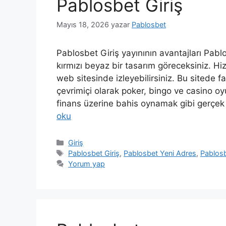
Pablosbet Giriş
Mayıs 18, 2026
yazar
Pablosbet
Pablosbet Giriş yayınının avantajları Pab
kırmızı beyaz bir tasarım göreceksiniz. Hiz
web sitesinde izleyebilirsiniz. Bu sitede fa
çevrimiçi olarak poker, bingo ve casino oyu
finans üzerine bahis oynamak gibi gerçek 
oku
Kategoriler
Giriş
Etiketler
Pablosbet Giriş
,
Pablosbet Yeni Adres
,
Pablos
Yorum yap