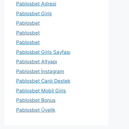
Pablosbet Adresi
Pablosbet Giriş
Pablosbet
Pablosbet
Pablosbet
Pablosbet Giriş Sayfası
Pablosbet Altyapı
Pablosbet İnstagram
Pablosbet Canlı Destek
Pablosbet Mobil Giriş
Pablosbet Bonus
Pablosbet Üyelik