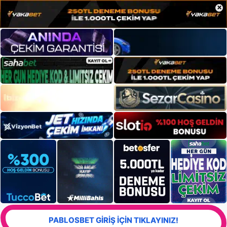
×
PABLOSBET GİRİŞ İÇİN TIKLAYINIZ!