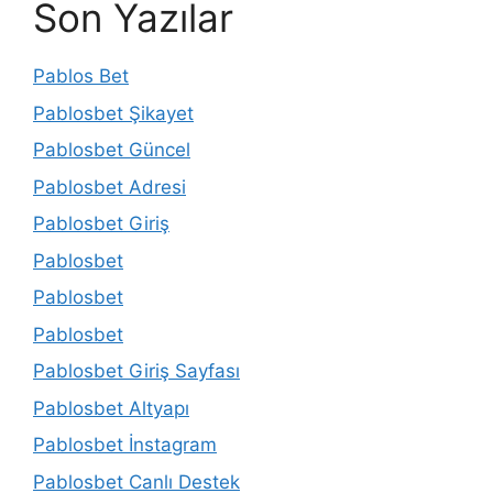
Son Yazılar
Pablos Bet
Pablosbet Şikayet
Pablosbet Güncel
Pablosbet Adresi
Pablosbet Giriş
Pablosbet
Pablosbet
Pablosbet
Pablosbet Giriş Sayfası
Pablosbet Altyapı
Pablosbet İnstagram
Pablosbet Canlı Destek