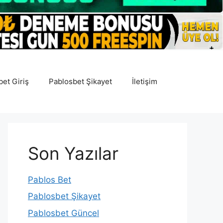
et Giriş
Pablosbet Şikayet
İletişim
Son Yazılar
Pablos Bet
Pablosbet Şikayet
Pablosbet Güncel