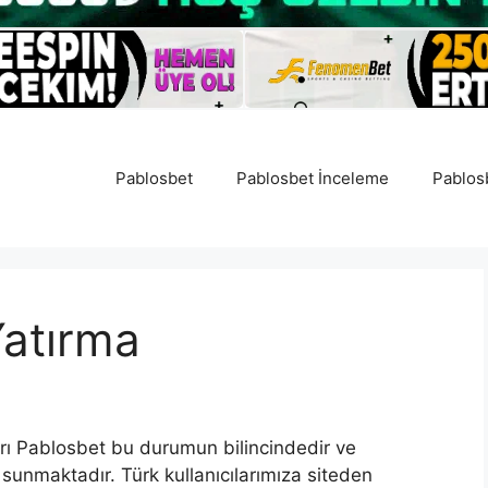
Pablosbet
Pablosbet İnceleme
Pablosb
Yatırma
rı Pablosbet bu durumun bilincindedir ve
 sunmaktadır. Türk kullanıcılarımıza siteden