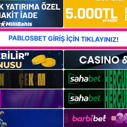
PABLOSBET GİRİŞ İÇİN TIKLAYINIZ!