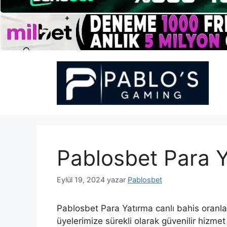
İçeriğe
atla
Pablosbet Para 
Eylül 19, 2024
yazar
Pablosbet
Pablosbet Para Yatırma canlı bahis oranla
üyelerimize sürekli olarak güvenilir hizmet