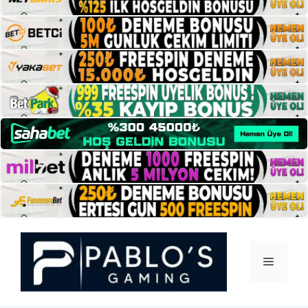
İçeriğe
atla
Menü