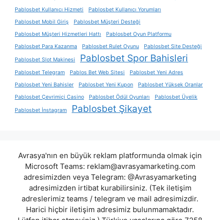
Pablosbet Kullanıcı Hizmeti
Pablosbet Kullanıcı Yorumları
Pablosbet Mobil Giriş
Pablosbet Müşteri Desteği
Pablosbet Müşteri Hizmetleri Hattı
Pablosbet Oyun Platformu
Pablosbet Para Kazanma
Pablosbet Rulet Oyunu
Pablosbet Site Desteği
Pablosbet Spor Bahisleri
Pablosbet Slot Makinesi
Pablosbet Telegram
Pablos Bet Web Sitesi
Pablosbet Yeni Adres
Pablosbet Yeni Bahisler
Pablosbet Yeni Kupon
Pablosbet Yüksek Oranlar
Pablosbet Çevrimiçi Casino
Pablosbet Ödül Oyunları
Pablosbet Üyelik
Pablosbet Şikayet
Pablosbet İnstagram
Avrasya'nın en büyük reklam platformunda olmak için
Microsoft Teams:
reklam@avrasyamarketing.com
adresimizden veya Telegram: @Avrasyamarketing
adresimizden irtibat kurabilirsiniz. (Tek iletişim
adreslerimiz teams / telegram ve mail adresimizdir.
Harici hiçbir iletişim adresimiz bulunmamaktadır.