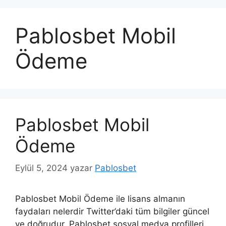
Pablosbet Mobil
Ödeme
Pablosbet Mobil
Ödeme
Eylül 5, 2024
yazar
Pablosbet
Pablosbet Mobil Ödeme ile lisans almanın
faydaları nelerdir Twitter’daki tüm bilgiler güncel
ve doğrudur. Pablosbet sosyal medya profilleri