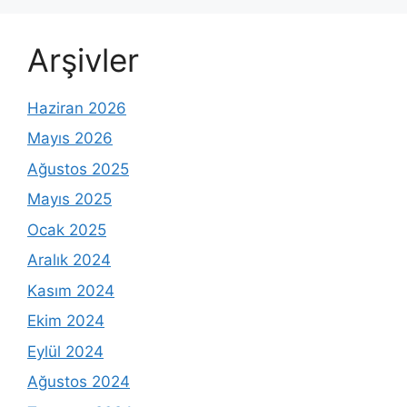
Arşivler
Haziran 2026
Mayıs 2026
Ağustos 2025
Mayıs 2025
Ocak 2025
Aralık 2024
Kasım 2024
Ekim 2024
Eylül 2024
Ağustos 2024