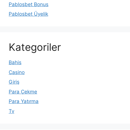
Pablosbet Bonus
Pablosbet Üyelik
Kategoriler
Bahis
Casino
Giriş
Para Çekme
Para Yatırma
Tv