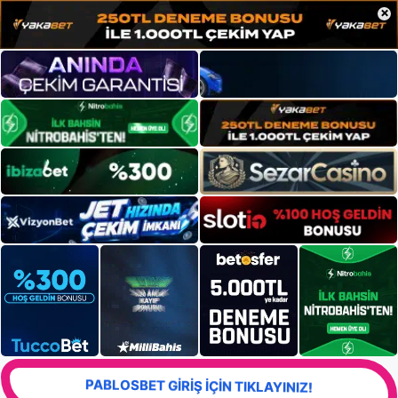
×
PABLOSBET GİRİŞ İÇİN TIKLAYINIZ!