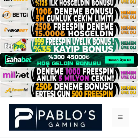
İçeriğe
atla
Menü