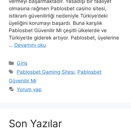
vermeyi başarmaktadır. Yasadışı bir faaliyet
olmasına rağmen Pablosbet casino sitesi,
istikrarlı güvenilirliği nedeniyle Türkiye’deki
üyeliğini korumayı başardı. Buna karşılık
Pablosbet Güvenilir Mi çeşitli ülkelerde ve
Türkiye’de giderek artıyor. Pablosbet, üyelerine
…
Devamını oku
Kategoriler
Giriş
Etiketler
Pablosbet Gaming Sitesi
,
Pablosbet
Güvenilir Mi
Yorum yap
Son Yazılar