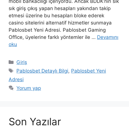
mobil bankacılığı içeriyordu. Ancak BDDK’nın sık
sık giriş çıkış yapan hesapları yakından takip
etmesi üzerine bu hesapları bloke ederek
casino sitelerini alternatif hizmetler sunmaya
Pablosbet Yeni Adresi. Pablosbet Gaming
Office, üyelerine farklı yöntemler ile …
Devamını
oku
Kategoriler
Giriş
Etiketler
Pablosbet Detaylı Bilgi
,
Pablosbet Yeni
Adresi
Yorum yap
Son Yazılar