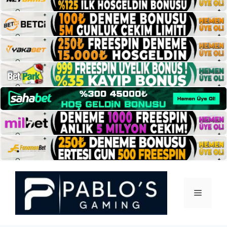
İçeriğe
atla
Menü