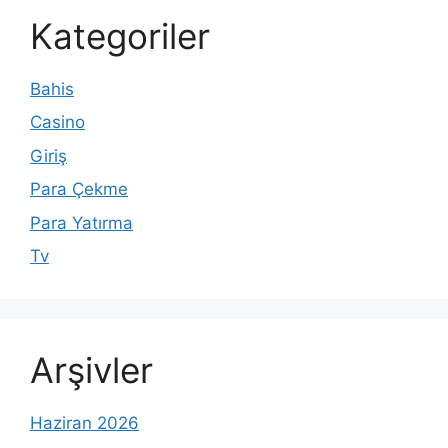
Kategoriler
Bahis
Casino
Giriş
Para Çekme
Para Yatırma
Tv
Arşivler
Haziran 2026