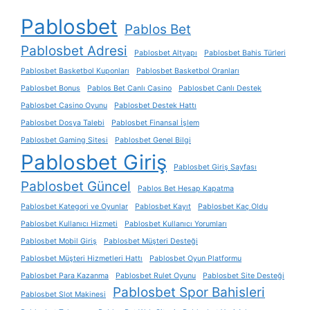
Pablosbet
Pablos Bet
Pablosbet Adresi
Pablosbet Altyapı
Pablosbet Bahis Türleri
Pablosbet Basketbol Kuponları
Pablosbet Basketbol Oranları
Pablosbet Bonus
Pablos Bet Canlı Casino
Pablosbet Canlı Destek
Pablosbet Casino Oyunu
Pablosbet Destek Hattı
Pablosbet Dosya Talebi
Pablosbet Finansal İşlem
Pablosbet Gaming Sitesi
Pablosbet Genel Bilgi
Pablosbet Giriş
Pablosbet Giriş Sayfası
Pablosbet Güncel
Pablos Bet Hesap Kapatma
Pablosbet Kategori ve Oyunlar
Pablosbet Kayıt
Pablosbet Kaç Oldu
Pablosbet Kullanıcı Hizmeti
Pablosbet Kullanıcı Yorumları
Pablosbet Mobil Giriş
Pablosbet Müşteri Desteği
Pablosbet Müşteri Hizmetleri Hattı
Pablosbet Oyun Platformu
Pablosbet Para Kazanma
Pablosbet Rulet Oyunu
Pablosbet Site Desteği
Pablosbet Spor Bahisleri
Pablosbet Slot Makinesi