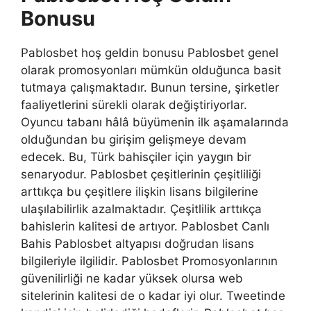
Bonusu
Pablosbet hoş geldin bonusu Pablosbet genel
olarak promosyonları mümkün olduğunca basit
tutmaya çalışmaktadır. Bunun tersine, şirketler
faaliyetlerini sürekli olarak değiştiriyorlar.
Oyuncu tabanı hâlâ büyümenin ilk aşamalarında
olduğundan bu girişim gelişmeye devam
edecek. Bu, Türk bahisçiler için yaygın bir
senaryodur. Pablosbet çeşitlerinin çeşitliliği
arttıkça bu çeşitlere ilişkin lisans bilgilerine
ulaşılabilirlik azalmaktadır. Çeşitlilik arttıkça
bahislerin kalitesi de artıyor. Pablosbet Canlı
Bahis Pablosbet altyapısı doğrudan lisans
bilgileriyle ilgilidir. Pablosbet Promosyonlarının
güvenilirliği ne kadar yüksek olursa web
sitelerinin kalitesi de o kadar iyi olur. Tweetinde