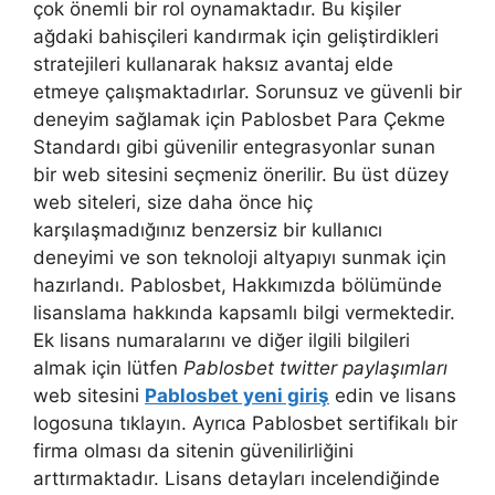
çok önemli bir rol oynamaktadır. Bu kişiler
ağdaki bahisçileri kandırmak için geliştirdikleri
stratejileri kullanarak haksız avantaj elde
etmeye çalışmaktadırlar. Sorunsuz ve güvenli bir
deneyim sağlamak için Pablosbet Para Çekme
Standardı gibi güvenilir entegrasyonlar sunan
bir web sitesini seçmeniz önerilir. Bu üst düzey
web siteleri, size daha önce hiç
karşılaşmadığınız benzersiz bir kullanıcı
deneyimi ve son teknoloji altyapıyı sunmak için
hazırlandı. Pablosbet, Hakkımızda bölümünde
lisanslama hakkında kapsamlı bilgi vermektedir.
Ek lisans numaralarını ve diğer ilgili bilgileri
almak için lütfen
Pablosbet twitter paylaşımları
web sitesini
Pablosbet yeni giriş
edin ve lisans
logosuna tıklayın. Ayrıca Pablosbet sertifikalı bir
firma olması da sitenin güvenilirliğini
arttırmaktadır. Lisans detayları incelendiğinde