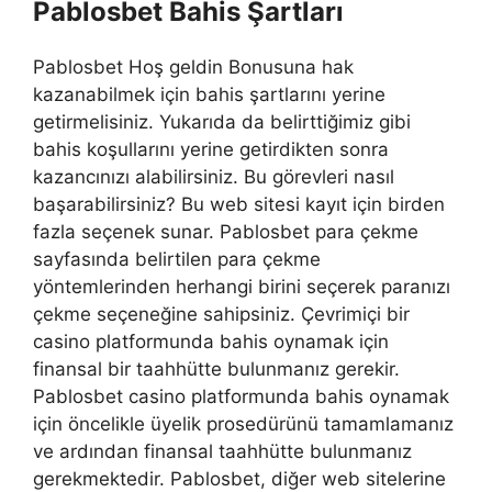
Pablosbet Bahis Şartları
Pablosbet Hoş geldin Bonusuna hak
kazanabilmek için bahis şartlarını yerine
getirmelisiniz. Yukarıda da belirttiğimiz gibi
bahis koşullarını yerine getirdikten sonra
kazancınızı alabilirsiniz. Bu görevleri nasıl
başarabilirsiniz? Bu web sitesi kayıt için birden
fazla seçenek sunar. Pablosbet para çekme
sayfasında belirtilen para çekme
yöntemlerinden herhangi birini seçerek paranızı
çekme seçeneğine sahipsiniz. Çevrimiçi bir
casino platformunda bahis oynamak için
finansal bir taahhütte bulunmanız gerekir.
Pablosbet casino platformunda bahis oynamak
için öncelikle üyelik prosedürünü tamamlamanız
ve ardından finansal taahhütte bulunmanız
gerekmektedir. Pablosbet, diğer web sitelerine