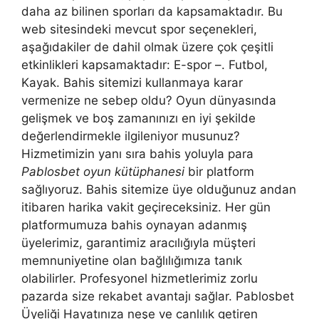
daha az bilinen sporları da kapsamaktadır. Bu
web sitesindeki mevcut spor seçenekleri,
aşağıdakiler de dahil olmak üzere çok çeşitli
etkinlikleri kapsamaktadır: E-spor –. Futbol,
Kayak. Bahis sitemizi kullanmaya karar
vermenize ne sebep oldu? Oyun dünyasında
gelişmek ve boş zamanınızı en iyi şekilde
değerlendirmekle ilgileniyor musunuz?
Hizmetimizin yanı sıra bahis yoluyla para
Pablosbet oyun kütüphanesi
bir platform
sağlıyoruz. Bahis sitemize üye olduğunuz andan
itibaren harika vakit geçireceksiniz. Her gün
platformumuza bahis oynayan adanmış
üyelerimiz, garantimiz aracılığıyla müşteri
memnuniyetine olan bağlılığımıza tanık
olabilirler. Profesyonel hizmetlerimiz zorlu
pazarda size rekabet avantajı sağlar. Pablosbet
Üyeliği Hayatınıza neşe ve canlılık getiren