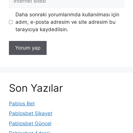
sitesi
Daha sonraki yorumlarımda kullanılması için
adım, e-posta adresim ve site adresim bu
tarayıcıya kaydedilsin.
Son Yazılar
Pablos Bet
Pablosbet Şikayet
Pablosbet Güncel