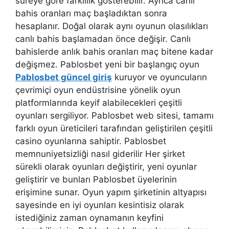
süreye göre farklılık gösterebilir. Ayrıca canlı
bahis oranları maç başladıktan sonra
hesaplanır. Doğal olarak aynı oyunun olasılıkları
canlı bahis başlamadan önce değişir. Canlı
bahislerde anlık bahis oranları maç bitene kadar
değişmez. Pablosbet yeni bir başlangıç oyun
Pablosbet güncel giriş
kuruyor ve oyuncuların
çevrimiçi oyun endüstrisine yönelik oyun
platformlarında keyif alabilecekleri çeşitli
oyunları sergiliyor. Pablosbet web sitesi, tamamı
farklı oyun üreticileri tarafından geliştirilen çeşitli
casino oyunlarına sahiptir. Pablosbet
memnuniyetsizliği nasıl giderilir Her şirket
sürekli olarak oyunları değiştirir, yeni oyunlar
geliştirir ve bunları Pablosbet üyelerinin
erişimine sunar. Oyun yapım şirketinin altyapısı
sayesinde en iyi oyunları kesintisiz olarak
istediğiniz zaman oynamanın keyfini