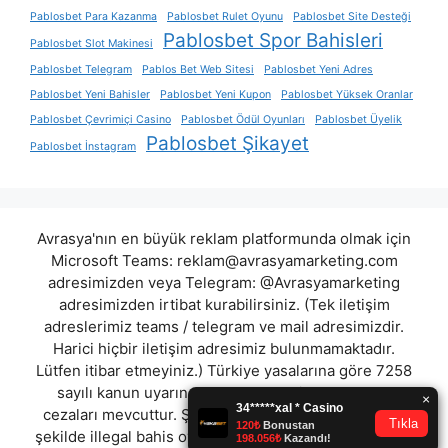
Pablosbet Para Kazanma
Pablosbet Rulet Oyunu
Pablosbet Site Desteği
Pablosbet Spor Bahisleri
Pablosbet Slot Makinesi
Pablosbet Telegram
Pablos Bet Web Sitesi
Pablosbet Yeni Adres
Pablosbet Yeni Bahisler
Pablosbet Yeni Kupon
Pablosbet Yüksek Oranlar
Pablosbet Çevrimiçi Casino
Pablosbet Ödül Oyunları
Pablosbet Üyelik
Pablosbet Şikayet
Pablosbet İnstagram
Avrasya'nın en büyük reklam platformunda olmak için
Microsoft Teams:
reklam@avrasyamarketing.com
adresimizden veya Telegram: @Avrasyamarketing
adresimizden irtibat kurabilirsiniz. (Tek iletişim
adreslerimiz teams / telegram ve mail adresimizdir.
Harici hiçbir iletişim adresimiz bulunmamaktadır.
Lütfen itibar etmeyiniz.) Türkiye yasalarına göre 7258
sayılı kanun uyarınca yasa dışı bahis oynamanın
cezaları mevcuttur. Şu an bulunduğunuz site hiç bir
şekilde illegal bahis oyunları oynatmıyor ve oynamaya